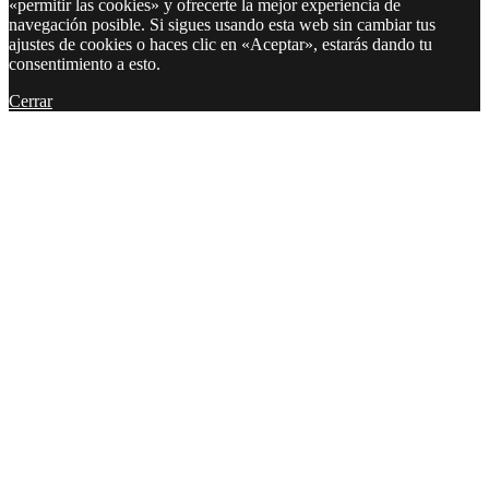
«permitir las cookies» y ofrecerte la mejor experiencia de
navegación posible. Si sigues usando esta web sin cambiar tus
ajustes de cookies o haces clic en «Aceptar», estarás dando tu
consentimiento a esto.
Cerrar