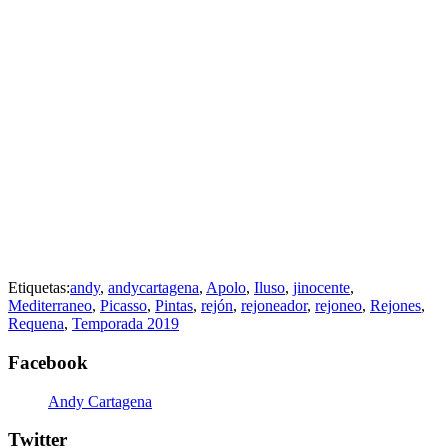
Etiquetas:
andy
,
andycartagena
,
Apolo
,
Iluso
,
jinocente
,
Mediterraneo
,
Picasso
,
Pintas
,
rejón
,
rejoneador
,
rejoneo
,
Rejones
,
Requena
,
Temporada 2019
Facebook
Andy Cartagena
Twitter