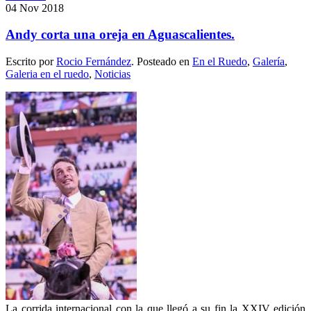
04
Nov
2018
Andy corta una oreja en Aguascalientes.
Escrito por
Rocio Fernández
. Posteado en
En el Ruedo
,
Galería
,
Galeria en el ruedo
,
Noticias
La corrida internacional con la que llegó a su fin la XXIV edición