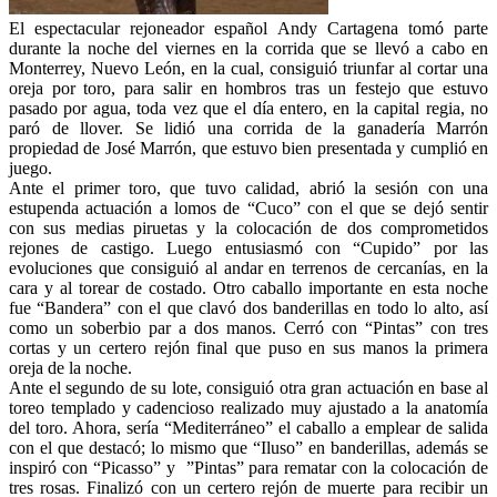
El espectacular rejoneador español Andy Cartagena tomó parte
durante la noche del viernes en la corrida que se llevó a cabo en
Monterrey, Nuevo León, en la cual, consiguió triunfar al cortar una
oreja por toro, para salir en hombros tras un festejo que estuvo
pasado por agua, toda vez que el día entero, en la capital regia, no
paró de llover. Se lidió una corrida de la ganadería Marrón
propiedad de José Marrón, que estuvo bien presentada y cumplió en
juego.
Ante el primer toro, que tuvo calidad, abrió la sesión con una
estupenda actuación a lomos de “Cuco” con el que se dejó sentir
con sus medias piruetas y la colocación de dos comprometidos
rejones de castigo. Luego entusiasmó con “Cupido” por las
evoluciones que consiguió al andar en terrenos de cercanías, en la
cara y al torear de costado. Otro caballo importante en esta noche
fue “Bandera” con el que clavó dos banderillas en todo lo alto, así
como un soberbio par a dos manos. Cerró con “Pintas” con tres
cortas y un certero rejón final que puso en sus manos la primera
oreja de la noche.
Ante el segundo de su lote, consiguió otra gran actuación en base al
toreo templado y cadencioso realizado muy ajustado a la anatomía
del toro. Ahora, sería “Mediterráneo” el caballo a emplear de salida
con el que destacó; lo mismo que “Iluso” en banderillas, además se
inspiró con “Picasso” y ”Pintas” para rematar con la colocación de
tres rosas. Finalizó con un certero rejón de muerte para recibir un