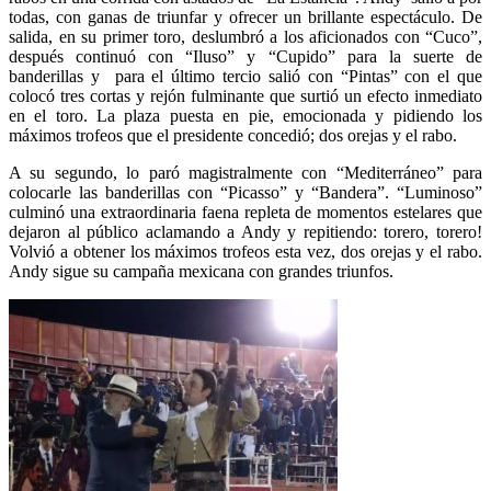
todas, con ganas de triunfar y ofrecer un brillante espectáculo. De
salida, en su primer toro, deslumbró a los aficionados con “Cuco”,
después continuó con “Iluso” y “Cupido” para la suerte de
banderillas y para el último tercio salió con “Pintas” con el que
colocó tres cortas y rejón fulminante que surtió un efecto inmediato
en el toro. La plaza puesta en pie, emocionada y pidiendo los
máximos trofeos que el presidente concedió; dos orejas y el rabo.
A su segundo, lo paró magistralmente con “Mediterráneo” para
colocarle las banderillas con “Picasso” y “Bandera”. “Luminoso”
culminó una extraordinaria faena repleta de momentos estelares que
dejaron al público aclamando a Andy y repitiendo: torero, torero!
Volvió a obtener los máximos trofeos esta vez, dos orejas y el rabo.
Andy sigue su campaña mexicana con grandes triunfos.