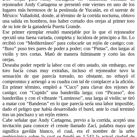
rejoneador Andy Cartagena se presentó este viernes en uno de los
lugares más hermosos de la península de Yucatán, en el sureste de
México: Valladolid, donde, al término de la corrida nocturna, obtuvo
una salida en hombros, tras haber cortado dos orejas al primer toro
de su lote de la ganadería Puerta Grande.
Ese primer ejemplar resultó manejable por lo que el rejoneador
ejecutó una faena variada, completa y lucidora de principio a fin. Lo
recibió con “Mediterráneo” para colocarle un rejón de castigo; con
“Iluso” puso tres pares de poder a poder; con “Pintas”, dos largas al
violín y tres cortas. Mató de manera fulminante y corto las dos
orejas.
Deseaba poder repetir la labor con el otro astado, sin embargo, ese
toro hacía cosas muy extrañas, incluso el rejoneador tuvo la
sensación de que parecía toreado, no obstante, no rehuyó el
compromiso y arriesgó a su cuadra con tal de complacer a la afición.
En primer término, empleó a “Cuco” para clavar dos rejones de
castigo; con “Cupido” una banderilla larga; con “Picasso”, dos
banderillas y con el vibrante “Luminoso”, una larga al violín; se tiró
a matar con “Banderas” en lo que parecía sería una labor imposible,
dado el peligro que había desarrollado el burel, ante lo cual terminó
tras un pinchazo y un rejón entero.
Cabe señalar que Andy Cartagena, previo a la corrida, aceptó una
invitación para conocer el cenote llamado Zací, palabra maya que
significa gavilán blanco, el cual, era el nombre de la urbe
prehispánica sobre la cual se fundó en 1.543 la actual ciudad de