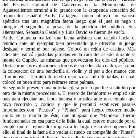
del Festival Cultural de Calaveras en la Monumental de
Aguascalientes terminó a lo grande con la estupenda actuación del
rejoneador español Andy Cartagena quien obtuvo un valioso
apéndice tras una magnífica faena luego que el juez se negó a
otorgar el segundo, a pesar, de la petición del público. Sus
alternantes, Sebastián Castella y Luis David se fueron de vacío.
Andy Cartagena realizó una faena artística con calado hacia el
tendido ante un ejemplar bien presentado que ofreción un juego
desigual y terminó por rajarse. Colocó un rejón de castigo. Más
adelante realizó ajustadas piruetas en la cara del astado durante la
monta de Cupido, las mismas que provocaron los olés del público.
Destacaron sus evoluciones a lomos de su educada cuadra, así como
la colocación de una banderilla al violín y el par a dos manos con
“Luminoso”. Terminó de medio rejonazo al hilo de tablas, el cual,
colocó en buen sitio para retirarse entre palmas.
Su segundo presentó una notoria cojera por lo que fue sustituido por
otro de la misma procedencia. El torero de Benidorm se empleó aún
más para ejecutar una labor intensa y artística ante un ejemplar que
tuvo recorrido y codicia y que le permitió establecer pasajes
importantes con “Picasso” y “Pintas”, para luego. recorrer medio
anillo en la monta de éste, que al igual que “Bandera” fueron
fundamentales en esa parte de la lidia, la cual, estuvo marcada por el
temple que el rejoneador impuso a lo largo de su desempeño. Por
ello, al final de la faena dio vuelta al ruedo en compañía de “Pintas”,
que como anticipó el diestro, ha resultado ser una gran sorpresa. A