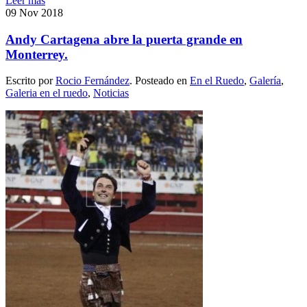
Leer más
09
Nov
2018
Andy Cartagena abre la puerta grande en
Monterrey.
Escrito por
Rocio Fernández
. Posteado en
En el Ruedo
,
Galería
,
Galeria en el ruedo
,
Noticias