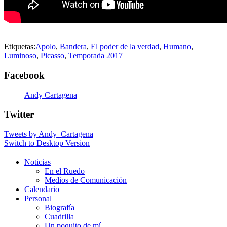
Etiquetas:
Apolo
,
Bandera
,
El poder de la verdad
,
Humano
,
Luminoso
,
Picasso
,
Temporada 2017
Facebook
Andy Cartagena
Twitter
Tweets by Andy_Cartagena
Switch to Desktop Version
Noticias
En el Ruedo
Medios de Comunicación
Calendario
Personal
Biografía
Cuadrilla
Un poquito de mí