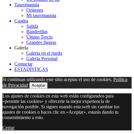
Tauromaquia
Origenes
Mi tauromaquia
Cuadra
Salida
Banderillas
Último Tercio
Grandes figuras
Galería
Galeria en el ruedo
Galeria Personal
Contactar
ESTADÍSTICAS
Si continuas utilizando este sitio aceptas el uso de cookies.
Política
de Privacidad
Aceptar
Los ajustes de cookies en esta web están configurados para
«permitir las cookies» y ofrecerte la mejor experiencia de
navegación posible. Si sigues usando esta web sin cambiar tus
ajustes de cookies o haces clic en «Aceptar», estarás dando tu
consentimiento a esto.
Cerrar