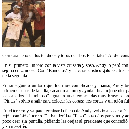
Con casi lleno en los tendidos y toros de “Los Espartales” Andy consig
En su primero, un toro con la vista cruzada y soso, Andy lo paró con 
seguía cruzándose. Con “Banderas” y su característico galope a tres pi
de la segunda.
En su segundo un toro que fue muy complicado y manso, Andy tuvo qu
primeros pasos de la lidia, sacando al toro y ayudando al rejoneador p
los caballos. “Luminoso” aguantó unas embestidas muy bruscas, poco
“Pintas” volvió a salir para colocar las cortas; tres cortas y un rejón 
En el tercero y ya para terminar la faena de Andy, volvió a sacar a 
rejón cambió el tercio. En banderillas, “Iluso” puso dos pares muy ac
poco caer, sin puntilla, pidiendo las orejas al presidente que concedi
y su maestría.