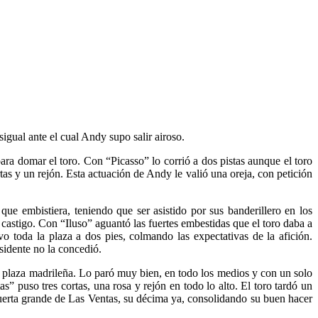
igual ante el cual Andy supo salir airoso.
ara domar el toro. Con “Picasso” lo corrió a dos pistas aunque el toro
tas y un rejón. Esta actuación de Andy le valió una oreja, con petición
e embistiera, teniendo que ser asistido por sus banderillero en los
 castigo. Con “Iluso” aguantó las fuertes embestidas que el toro daba a
 toda la plaza a dos pies, colmando las expectativas de la afición.
esidente no la concedió.
a plaza madrileña. Lo paró muy bien, en todo los medios y con un solo
” puso tres cortas, una rosa y rejón en todo lo alto. El toro tardó un
a puerta grande de Las Ventas, su décima ya, consolidando su buen hacer