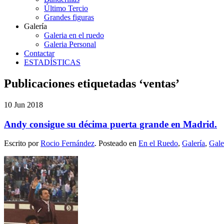
Último Tercio
Grandes figuras
Galería
Galeria en el ruedo
Galeria Personal
Contactar
ESTADÍSTICAS
Publicaciones etiquetadas ‘ventas’
10
Jun
2018
Andy consigue su décima puerta grande en Madrid.
Escrito por
Rocio Fernández
. Posteado en
En el Ruedo
,
Galería
,
Gale