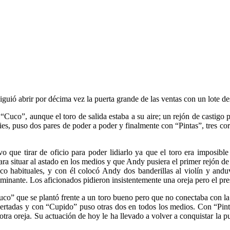
uió abrir por décima vez la puerta grande de las ventas con un lote des
“Cuco”, aunque el toro de salida estaba a su aire; un rejón de castigo p
es, puso dos pares de poder a poder y finalmente con “Pintas”, tres cor
e tirar de oficio para poder lidiarlo ya que el toro era imposible qu
ara situar al astado en los medios y que Andy pusiera el primer rejón de
 habituales, y con él colocó Andy dos banderillas al violín y anduvo
fulminante. Los aficionados pidieron insistentemente una oreja pero el pr
“Cuco” que se plantó frente a un toro bueno pero que no conectaba con l
ertadas y con “Cupido” puso otras dos en todos los medios. Con “Pintas
ó otra oreja. Su actuación de hoy le ha llevado a volver a conquistar l